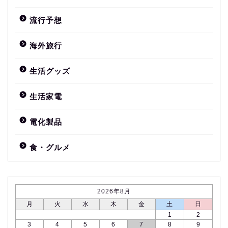
流行予想
海外旅行
生活グッズ
生活家電
電化製品
食・グルメ
2026年8月
月
火
水
木
金
土
日
1
2
3
4
5
6
7
8
9