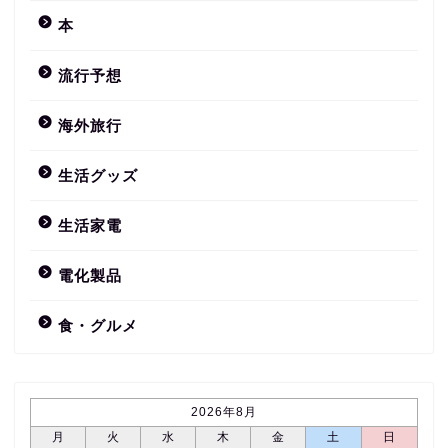
本
流行予想
海外旅行
生活グッズ
生活家電
電化製品
食・グルメ
2026年8月
月
火
水
木
金
土
日